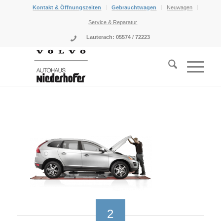
Kontakt & Öffnungszeiten
Gebrauchtwagen
Neuwagen
Service & Reparatur
Lauterach: 05574 / 72223
sagt:
sagt:
2